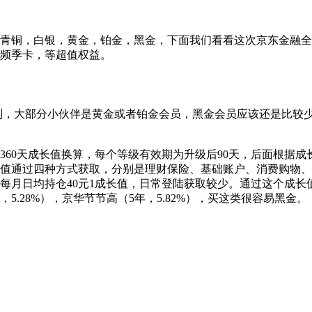
主要有青铜，白银，黄金，铂金，黑金，下面我们看看这次京东金
视频季卡，等超值权益。
别，大部分小伙伴是黄金或者铂金会员，黑金会员应该还是比较少，
60天成长值换算，每个等级有效期为升级后90天，后面根据成
长值，成长值通过四种方式获取，分别是理财保险、基础账户、消费购
财是每月日均持仓40元1成长值，日常登陆获取较少。通过这个成
.28%），京华节节高（5年，5.82%），买这类很容易黑金。