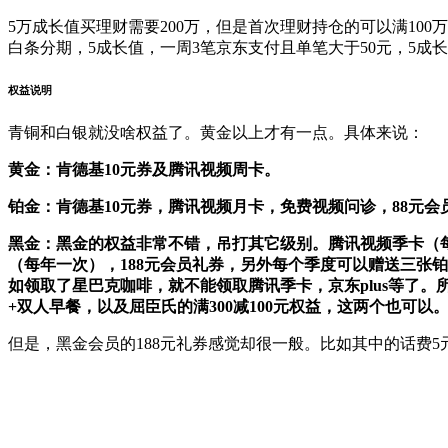
5万成长值买理财需要200万，但是首次理财持仓的可以满10
白条分期，5成长值，一周3笔京东支付且单笔大于50元，5
权益说明
青铜和白银就没啥权益了。黄金以上才有一点。具体来说：
黄金：肯德基10元券及腾讯视频周卡。
铂金：肯德基10元券，腾讯视频月卡，免费视频问诊，88元
黑金：黑金的权益非常不错，吊打其它级别。腾讯视频季卡（每
（每年一次），188元会员礼券，另外每个季度可以赠送三张
如领取了星巴克咖啡，就不能领取腾讯季卡，京东plus等了。
+双人早餐，以及屈臣氏的满300减100元权益，这两个也可以
但是，黑金会员的188元礼券感觉却很一般。比如其中的话费5元