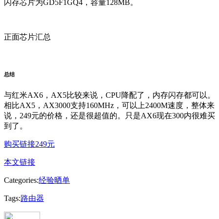
闪存芯片为GD5F1GQ4，容量128MB。
正面芯片汇总
总结
与红米AX6，AX5比较来说，CPU降配了，内存闪存都可以。
相比AX5，AX3000支持160MHz，可以上2400M速度，整体来
说，249元的价格，还是很超值的。只是AX6现在300内很难买
到了。
购买链接249元
本文链接
Categories:
经验晒单
Tags:
路由器